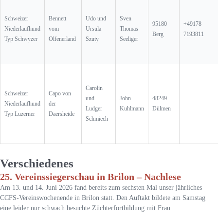
Schweizer
Bennett
Udo und
Sven
95180
+49178
Niederlaufhund
vom
Ursula
Thomas
Berg
7193811
Typ Schwyzer
Olfenerland
Szuty
Seeliger
Carolin
Schweizer
Capo von
und
John
48249
Niederlaufhund
der
Ludger
Kuhlmann
Dülmen
Typ Luzerner
Daersheide
Schmiech
Verschiedenes
25. Vereinssiegerschau in Brilon – Nachlese
Am 13. und 14. Juni 2026 fand bereits zum sechsten Mal unser jährliches
CCFS-Vereinswochenende in Brilon statt. Den Auftakt bildete am Samstag
eine leider nur schwach besuchte Züchterfortbildung mit Frau