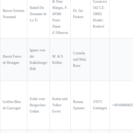
& Tony
Gocarova
Rafael Du
Margas, F-
542 CZ-
Basset Artésien
Dr. Jiri
Domaine de
49380
50002
Normand
Porkert
Lu Ti
Notre
Hradec
Dame
Kralové
d’Allencon
Ignace von
Cornelia
Basset Fauve
der
M. & S.
und Maic
de Bretagne
Kalksburger
Köhler
Roos
Höh
Eclair vom
Katrin und
Griffon Bleu
Roman
37073
Bergischen
Volker
+4916088082
de Gascogne
Spenner
Göttingen
Geläut
Ewert