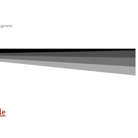
zgesetz
de